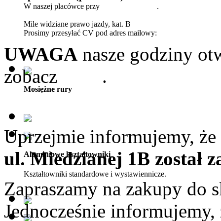
W naszej placówce przy
ul. Wileńskiej 23
.
Mile widziane prawo jazdy, kat. B
Prosimy przesyłać CV pod adres mailowy:
biuro@pmkdetal.pl
UWAGA
nasze godziny otw
zobacz
tutaj
.
Mosiężne rury
Uprzejmie informujemy, że 
ul. Miedzianej 1B został 
Aluminiowe kształtowniki
Kształtowniki standardowe i wystawiennicze.
Zapraszamy na zakupy do s
Jednocześnie informujemy,