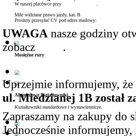
W naszej placówce przy
ul. Wileńskiej 23
.
Mile widziane prawo jazdy, kat. B
Prosimy przesyłać CV pod adres mailowy:
biuro@pmkdetal.pl
UWAGA
nasze godziny otw
zobacz
tutaj
.
Mosiężne rury
Uprzejmie informujemy, że 
ul. Miedzianej 1B został 
Aluminiowe kształtowniki
Kształtowniki standardowe i wystawiennicze.
Zapraszamy na zakupy do s
Jednocześnie informujemy,