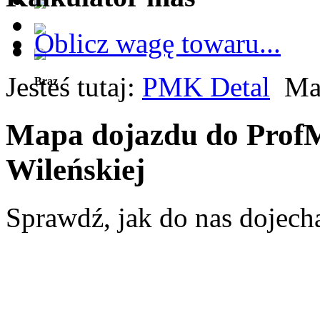
Oblicz wagę towaru...
Jesteś tutaj:
PMK Detal
Ma
Brąz
Mapa dojazdu do ProfM
Wileńskiej
Sprawdź, jak do nas dojecha