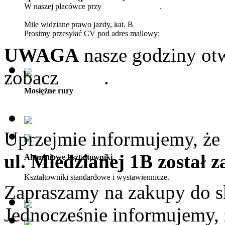
W naszej placówce przy
ul. Wileńskiej 23
.
Mile widziane prawo jazdy, kat. B
Prosimy przesyłać CV pod adres mailowy:
biuro@pmkdetal.pl
UWAGA
nasze godziny otw
zobacz
tutaj
.
Mosiężne rury
Uprzejmie informujemy, że 
ul. Miedzianej 1B został 
Aluminiowe kształtowniki
Kształtowniki standardowe i wystawiennicze.
Zapraszamy na zakupy do s
Jednocześnie informujemy,