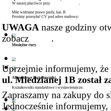
W naszej placówce przy
ul. Wileńskiej 23
.
Mile widziane prawo jazdy, kat. B
Prosimy przesyłać CV pod adres mailowy:
biuro@pmkdetal.pl
UWAGA
nasze godziny otw
zobacz
tutaj
.
Mosiężne rury
Uprzejmie informujemy, że 
ul. Miedzianej 1B został 
Aluminiowe kształtowniki
Kształtowniki standardowe i wystawiennicze.
Zapraszamy na zakupy do s
Jednocześnie informujemy,